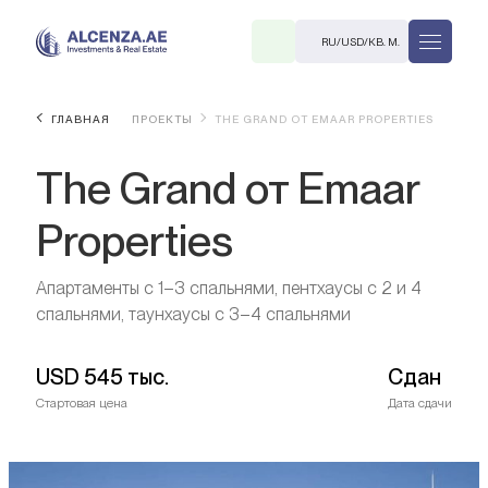
RU
/
USD
/
КВ. М.
ГЛАВНАЯ
ПРОЕКТЫ
THE GRAND ОТ EMAAR PROPERTIES
The Grand от Emaar
Properties
Апартаменты с 1–3 спальнями, пентхаусы с 2 и 4
R
спальнями, таунхаусы с 3–4 спальнями
USD
545 тыс.
Сдан
Стартовая цена
Дата сдачи
В. М.