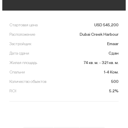
Стартовая цена
USD
545,200
Расположение
Dubai Creek Harbour
Застройщик
Emaar
Дата сдачи
Сдан
Жилая площадь
74
кв. м.
-
321
кв. м.
Спальни
1-4 Ком.
Количество объектов
500
ROI
5.2%