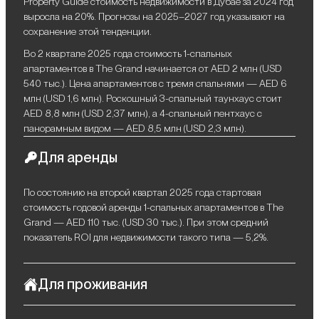
Property Guide стоимость недвижимости в Дубае за 2024 год
выросла на 20%. Прогнозы на 2025–2027 год указывают на
сохранение этой тенденции.
Во 2 квартале 2025 года стоимость 1-спальных
апартаментов в The Grand начинается от AED 2 млн (USD
540 тыс.). Цена апартаментов с тремя спальнями — AED 6
млн (USD 1,6 млн). Роскошный 3-спальный таунхаус стоит
AED 8,8 млн (USD 2,37 млн), а 4-спальный пентхаус с
панорамным видом — AED 8,5 млн (USD 2,3 млн).
Для аренды
По состоянию на второй квартал 2025 года стартовая
стоимость годовой аренды 1-спальных апартаментов в The
Grand — AED 110 тыс. (USD 30 тыс.). При этом средний
показатель ROI для недвижимости такого типа — 5,2%.
Для проживания
The Grand идеально подходит для постоянного проживания.