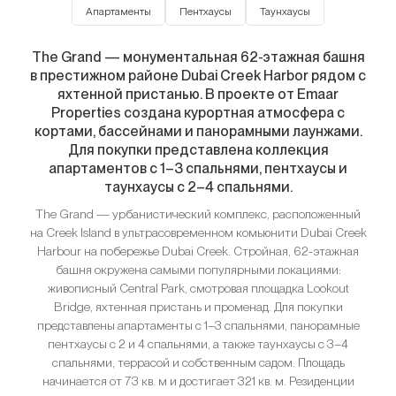
Апартаменты
Пентхаусы
Таунхаусы
The Grand — монументальная 62-этажная башня
в престижном районе Dubai Creek Harbor рядом с
яхтенной пристанью. В проекте от Emaar
Properties создана курортная атмосфера с
кортами, бассейнами и панорамными лаунжами.
Для покупки представлена коллекция
апартаментов с 1–3 спальнями, пентхаусы и
таунхаусы с 2–4 спальнями.
The Grand — урбанистический комплекс, расположенный
на Creek Island в ультрасовременном комьюнити Dubai Creek
Harbour на побережье Dubai Creek. Стройная, 62-этажная
башня окружена самыми популярными локациями:
живописный Central Park, смотровая площадка Lookout
Bridge, яхтенная пристань и променад. Для покупки
представлены апартаменты с 1–3 спальнями, панорамные
пентхаусы с 2 и 4 спальнями, а также таунхаусы с 3–4
спальнями, террасой и собственным садом. Площадь
начинается от 73 кв. м и достигает 321 кв. м. Резиденции