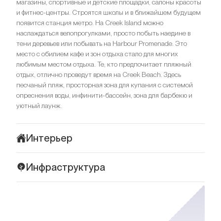
магазины, спортивные и детские площадки, салоны красоты
и фитнес-центры. Строятся школы и в ближайшем будущем
появится станция метро. На Creek Island можно
наслаждаться велопрогулками, просто побыть наедине в
тени деревьев или побывать на Harbour Promenade. Это
место с обилием кафе и зон отдыха стало для многих
любимым местом отдыха. Те, кто предпочитает пляжный
отдых, отлично проведут время на Creek Beach. Здесь
песчаный пляж, просторная зона для купания с системой
опреснения воды, инфинити-бассейн, зона для барбекю и
уютный лаунж.
Интерьер
Интерьеры The Grand выполнены в минималистичном стиле
Инфраструктура
с элементами mid-century modern. Отделка выполнена в
серо-бежевых тонах с вкраплениями изумрудного.
The Grand находится на Creek Island на берегу Dubai Creek.
Использовались натуральные материалы: дерево, мрамор,
Рядом находится яхтенная пристань и любимое место для
естественный камень, керамика, качественные сплавы
семейного отдыха — Central Park. В нескольких шагах от
металла для фурнитуры. Продуманное многоуровневое
комплекса расположены Creek Harbour Promenade, а в 10
освещение, придает обстановке праздничную атмосферу.