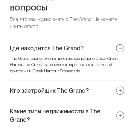
вопросы
Все, что вам нужно знать о The Grand. Не можете
найти ответ?
Где находится The Grand?
The Grand расположен в престижном районе Dubai Creek
Harbour на Creek Island всего в паре шагов от яхтенной
пристани и Creek Harbour Promenade.
Кто застройщик The Grand?
Проект разработан и построен известной компанией Emaar
Properties.
Какие типы недвижимости в The
Grand?
В комплексе представлены апартаменты с 1–3 спальнями,