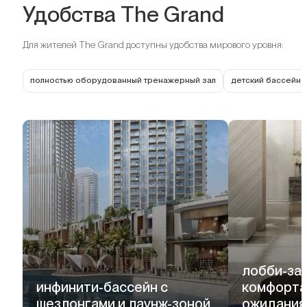
Удобства The Grand
Для жителей The Grand доступны удобства мирового уровня:
полностью оборудованный тренажерный зал
детский бассейн 
лобби-зал
инфинити-бассейн с
комфорта
шезлонгами и лаунж-зоной
ожидания