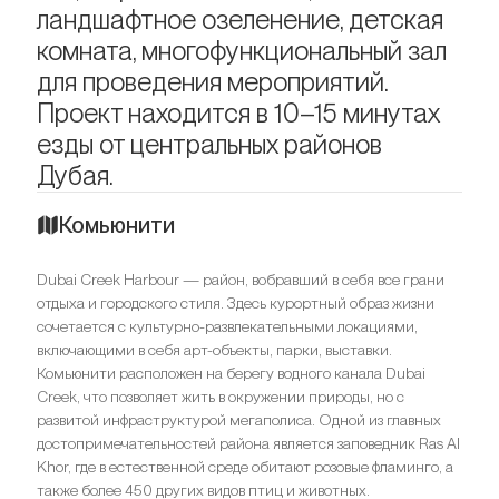
ландшафтное озеленение, детская
комната, многофункциональный зал
для проведения мероприятий.
Проект находится в 10–15 минутах
езды от центральных районов
Дубая.
Комьюнити
Dubai Creek Harbour — район, вобравший в себя все грани
отдыха и городского стиля. Здесь курортный образ жизни
сочетается с культурно-развлекательными локациями,
включающими в себя арт-объекты, парки, выставки.
Комьюнити расположен на берегу водного канала Dubai
Creek, что позволяет жить в окружении природы, но с
развитой инфраструктурой мегаполиса. Одной из главных
достопримечательностей района является заповедник Ras Al
Khor, где в естественной среде обитают розовые фламинго, а
также более 450 других видов птиц и животных.