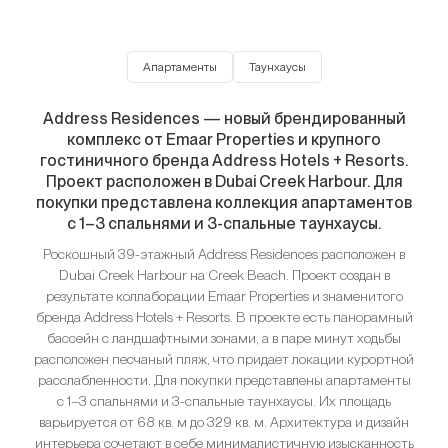
Апартаменты
Таунхаусы
Address Residences — новый брендированный
комплекс от Emaar Properties и крупного
гостиничного бренда Address Hotels + Resorts.
Проект расположен в Dubai Creek Harbour. Для
покупки представлена коллекция апартаментов
с 1–3 спальнями и 3-спальные таунхаусы.
Роскошный 39-этажный Address Residences расположен в
Dubai Creek Harbour на Creek Beach. Проект создан в
результате коллаборации Emaar Properties и знаменитого
бренда Address Hotels + Resorts. В проекте есть панорамный
бассейн с ландшафтными зонами, а в паре минут ходьбы
расположен песчаный пляж, что придает локации курортной
расслабленности. Для покупки представлены апартаменты
с 1–3 спальнями и 3-спальные таунхаусы. Их площадь
варьируется от 68 кв. м до 329 кв. м. Архитектура и дизайн
интерьера сочетают в себе минималистичную изысканность