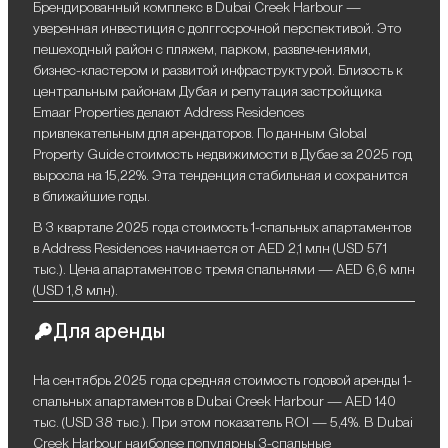
Брендированный комплекс в Dubai Creek Harbour —
уверенная инвестиция с долггосрочной перспективой. Это
пешеходный район с пляжем, парком, развлечениями,
бизнес-кластером и развитой инфраструктурой. Близость к
центральным районам Дубая и репутация застройщика
Emaar Properties делают Address Residences
привлекательным для арендаторов. По данным Global
Property Guide стоимость недвижимости в Дубае за 2025 год
выросла на 15,22%. Эта тенденция стабильная и сохранится
в ближайшие годы.
В 3 квартале 2025 года стоимость 1-спальных апартаментов
в Address Residences начинается от AED 2,1 млн (USD 571
тыс.). Цена апартаментов с тремя спальнями — AED 6,6 млн
(USD 1,8 млн).
Для аренды
На сентябрь 2025 года средняя стоимость годовой аренды 1-
спальных апартаментов в Dubai Creek Harbour — AED 140
тыс. (USD 38 тыс.). При этом показатель ROI — 5,4%. В Dubai
Creek Harbour наиболее популярны 3-спальные