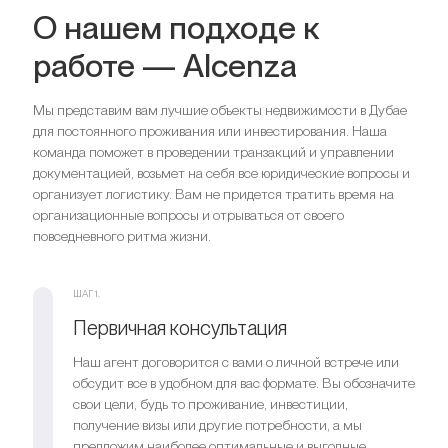
О нашем подходе к
работе — Alcenza
Спальни
2
Ванные комнаты
2
Мы представим вам лучшие объекты недвижимости в Дубае
Парковка
1
для постоянного проживания или инвестирования. Наша
Спальни
3
команда поможет в проведении транзакций и управлении
Ванные комнаты
3
документацией, возьмет на себя все юридические вопросы и
Ищете выгодный вариант для
Парковка
1
организует логистику. Вам не придется тратить время на
инвестиций?
организационные вопросы и отрываться от своего
повседневного ритма жизни.
Мы поможем вам приобрести актив, который растёт в
Ищете выгодный вариант для
цене
инвестиций?
ШАГ 1.
Мы поможем вам приобрести актив, который растёт в
Оставить заявку
Первичная консультация
цене
Наш агент договорится с вами о личной встрече или
обсудит все в удобном для вас формате. Вы обозначите
Оставить заявку
свои цели, будь то проживание, инвестиции,
получение визы или другие потребности, а мы
предложим наиболее оптимальные и выгодные