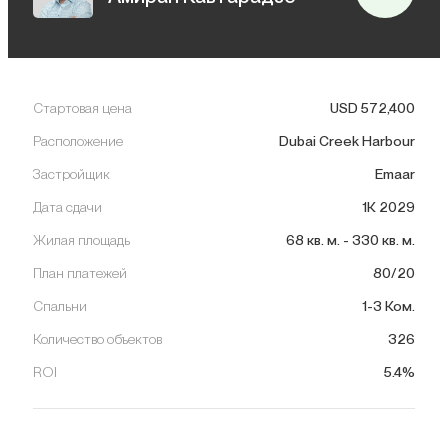
Стартовая цена
USD
572,400
Расположение
Dubai Creek Harbour
Застройщик
Emaar
Дата сдачи
1К 2029
Жилая площадь
68
кв. м.
-
330
кв. м.
План платежей
80/20
Спальни
1-3 Ком.
Количество объектов
326
ROI
5.4%