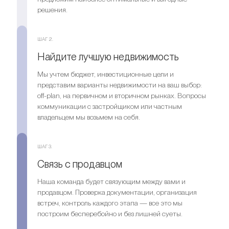
решения.
ШАГ 2.
Найдите лучшую недвижимость
Мы учтем бюджет, инвестиционные цели и
Спальни
3
представим варианты недвижимости на ваш выбор:
Ванные комнаты
4
off-plan, на первичном и вторичном рынках. Вопросы
Парковка
1
коммуникации с застройщиком или частным
владельцем мы возьмем на себя.
Ищете выгодный вариант для
ШАГ 3.
инвестиций?
Связь с продавцом
Мы поможем вам приобрести актив, который растёт в
цене
Наша команда будет связующим между вами и
продавцом. Проверка документации, организация
встреч, контроль каждого этапа — все это мы
Оставить заявку
построим бесперебойно и без лишней суеты.