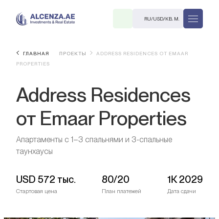
RU
/
USD
/
КВ. М.
ГЛАВНАЯ
ПРОЕКТЫ
ADDRESS RESIDENCES ОТ EMAAR
PROPERTIES
Address Residences
от Emaar Properties
R
Апартаменты с 1–3 спальнями и 3-спальные
таунхаусы
USD
572 тыс.
80/20
1К 2029
В. М.
Стартовая цена
План платежей
Дата сдачи