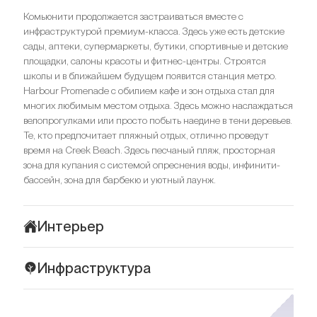
Комьюнити продолжается застраиваться вместе с
инфраструктурой премиум-класса. Здесь уже есть детские
сады, аптеки, супермаркеты, бутики, спортивные и детские
площадки, салоны красоты и фитнес-центры. Строятся
школы и в ближайшем будущем появится станция метро.
Harbour Promenade с обилием кафе и зон отдыха стал для
многих любимым местом отдыха. Здесь можно наслаждаться
велопрогулками или просто побыть наедине в тени деревьев.
Те, кто предпочитает пляжный отдых, отлично проведут
время на Creek Beach. Здесь песчаный пляж, просторная
зона для купания с системой опреснения воды, инфинити-
бассейн, зона для барбекю и уютный лаунж.
Интерьер
Address Residences immerse you in an atmosphere of elegance
Инфраструктура
and comfort. Interiors in natural colours, from milky beige to coffee
brown, create a sense of quiet luxury. Natural materials were
Address Residences расположен в пяти минут ходьбы от
used for decoration, including marble, veneer, ceramics, wood,
водного канала Dubai Creek, который находится между
natural stone, and metals. Each room features a multi-level