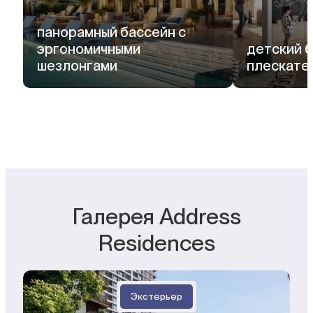
панорамный бассейн с
эргономичными
детский б
шезлонгами
плескате
Галерея Address
Residences
Экстерьер